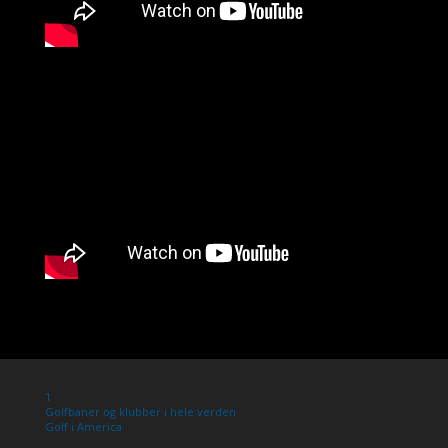
1
Golfbaner og klubber i hele verden
Golf i America