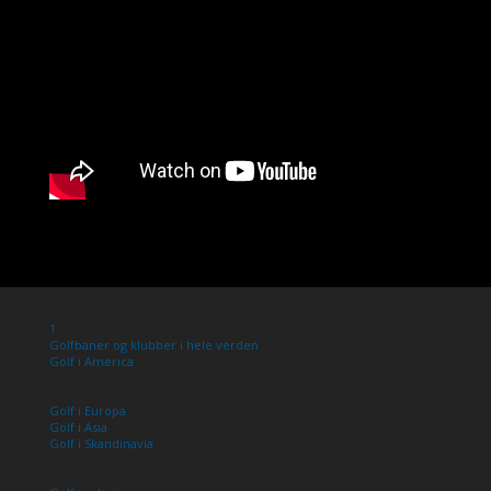
1
Golfbaner og klubber i hele verden
Golf i America
Golf i Europa
Golf i Asia
Golf i Skandinavia