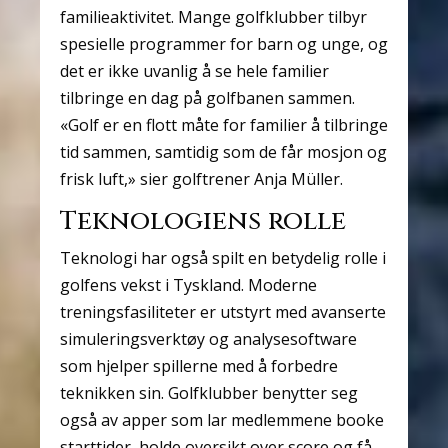
familieaktivitet. Mange golfklubber tilbyr
spesielle programmer for barn og unge, og
det er ikke uvanlig å se hele familier
tilbringe en dag på golfbanen sammen.
«Golf er en flott måte for familier å tilbringe
tid sammen, samtidig som de får mosjon og
frisk luft,» sier golftrener Anja Müller.
Teknologiens rolle
Teknologi har også spilt en betydelig rolle i
golfens vekst i Tyskland. Moderne
treningsfasiliteter er utstyrt med avanserte
simuleringsverktøy og analysesoftware
som hjelper spillerne med å forbedre
teknikken sin. Golfklubber benytter seg
også av apper som lar medlemmene booke
starttider, holde oversikt over score og få