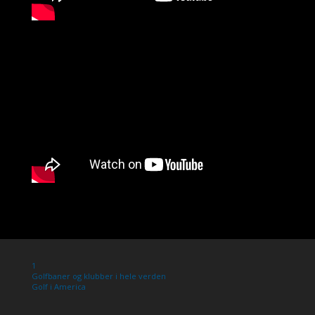
1
Golfbaner og klubber i hele verden
Golf i America