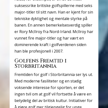
suksessrike britiske golfspillerne med seks
major-titler til sitt navn. Han er kjent for sin
tekniske dyktighet og mentale styrke på
banen. En annen bemerkelsesverdig spiller
er Rory McIlroy fra Nord-Irland. McIlroy har
vunnet fire major-titler og har vært en
dominerende kraft i golfverdenen siden
han ble profesjonell i 2007.
Golfens Fremtid i
Storbritannia
Fremtiden for golf i Storbritannia ser lys ut.
Med moderne fasiliteter og en stadig
voksende interesse for sporten, er det
ingen tvil om at golf vil fortsette å være en
betydelig del av britisk kultur. Initiativer for
å gjøre golf mer tilgjengelig for unge