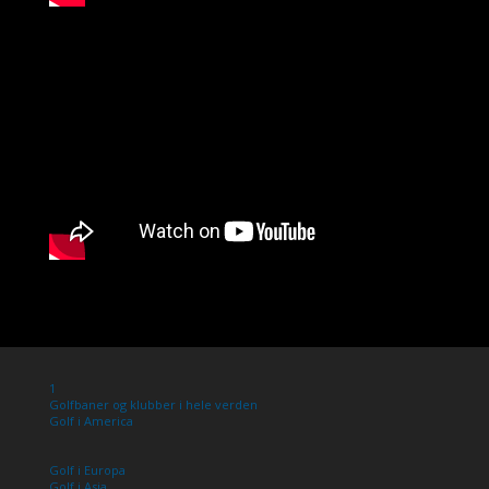
1
Golfbaner og klubber i hele verden
Golf i America
Golf i Europa
Golf i Asia