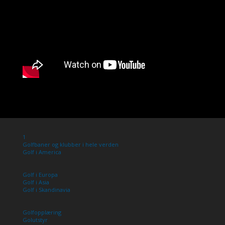
1
Golfbaner og klubber i hele verden
Golf i America
Golf i Europa
Golf i Asia
Golf i Skandinavia
Golfopplæring
Golutstyr